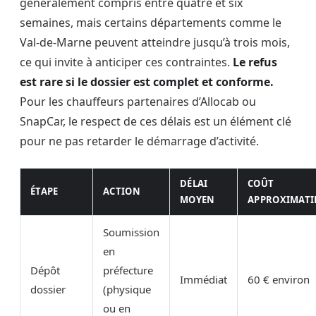
généralement compris entre quatre et six
semaines, mais certains départements comme le
Val-de-Marne peuvent atteindre jusqu’à trois mois,
ce qui invite à anticiper ces contraintes.
Le refus
est rare si le dossier est complet et conforme.
Pour les chauffeurs partenaires d’Allocab ou
SnapCar, le respect de ces délais est un élément clé
pour ne pas retarder le démarrage d’activité.
DÉLAI
COÛT
ÉTAPE
ACTION
MOYEN
APPROXIMATI
Soumission
en
Dépôt
préfecture
Immédiat
60 € environ
dossier
(physique
ou en