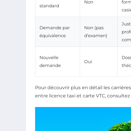
Non
form
standard
casi
Just
Demande par
Non (pas
prof
équivalence
d’examen)
com
Nouvelle
Doss
Oui
demande
théo
Pour découvrir plus en détail les carrièr
entre licence taxi et carte VTC, consulte