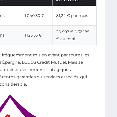
ans
1 040,30 €
81,24 € par mois
20 997 € à 32 185
ans
1 123,55 €
€ au total
et fréquemment mis en avant par toutes les
d’Épargne, LCL ou Crédit Mutuel. Mais se
entraîner des erreurs stratégiques,
rentes garanties ou services associés, qui
considérable.