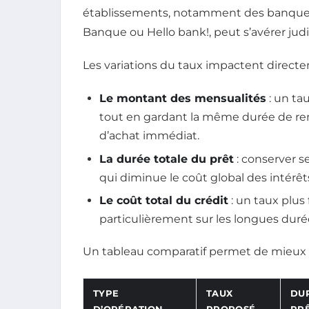
établissements, notamment des banque
Banque ou Hello bank!, peut s’avérer judi
Les variations du taux impactent directe
Le montant des mensualités
: un ta
tout en gardant la même durée de r
d’achat immédiat.
La durée totale du prêt
: conserver s
qui diminue le coût global des intérêt
Le coût total du crédit
: un taux plus
particulièrement sur les longues duré
Un tableau comparatif permet de mieux vis
TYPE
TAUX
DU
D’OPÉRATION
PROPOSÉ
PR