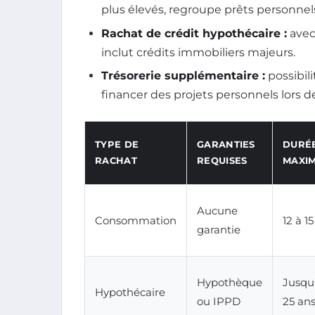
plus élevés, regroupe prêts personnels
Rachat de crédit hypothécaire :
avec 
inclut crédits immobiliers majeurs.
Trésorerie supplémentaire :
possibil
financer des projets personnels lors d
TYPE DE
GARANTIES
DURÉ
RACHAT
REQUISES
MAXI
Aucune
Consommation
12 à 1
garantie
Hypothèque
Jusqu
Hypothécaire
ou IPPD
25 an