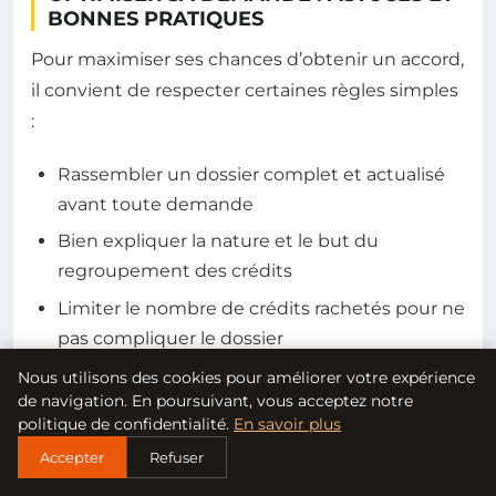
BONNES PRATIQUES
Pour maximiser ses chances d’obtenir un accord,
il convient de respecter certaines règles simples
:
Rassembler un dossier complet et actualisé
avant toute demande
Bien expliquer la nature et le but du
regroupement des crédits
Limiter le nombre de crédits rachetés pour ne
pas compliquer le dossier
Soigner la présentation de ses revenus et
Nous utilisons des cookies pour améliorer votre expérience
de navigation. En poursuivant, vous acceptez notre
charges
politique de confidentialité.
En savoir plus
Faire appel à des professionnels comme
Accepter
Refuser
Cofidis ou Excellia Finance pour un