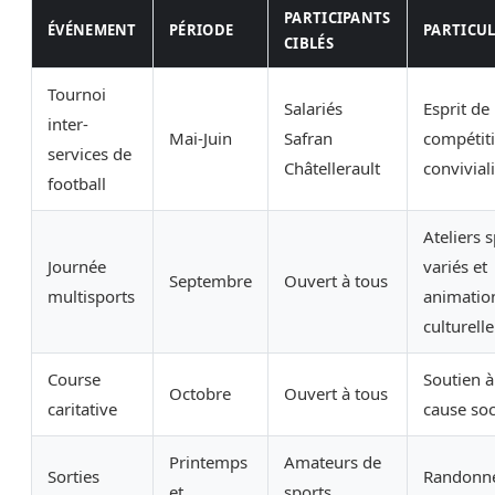
PARTICIPANTS
ÉVÉNEMENT
PÉRIODE
PARTICUL
CIBLÉS
Tournoi
Salariés
Esprit de
inter-
Mai-Juin
Safran
compétiti
services de
Châtellerault
conviviali
football
Ateliers s
Journée
variés et
Septembre
Ouvert à tous
multisports
animatio
culturelle
Course
Soutien 
Octobre
Ouvert à tous
caritative
cause soc
Printemps
Amateurs de
Sorties
Randonné
et
sports