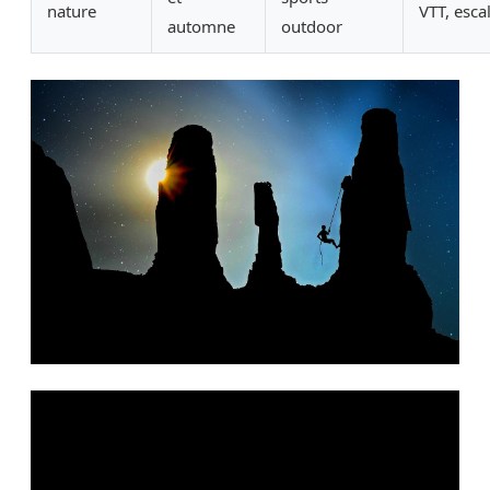
nature
VTT, esca
automne
outdoor