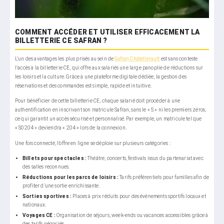
COMMENT ACCÉDER ET UTILISER EFFICACEMENT LA
BILLETTERIE CE SAFRAN ?
L’un des avantages les plus prisés au sein de
Safran Châtellerault
est sans conteste
l’accès à la billetterie CE, qui offre aux salariés une large panoplie de réductions sur
les loisirs et la culture. Grâce à une plateforme digitale dédiée, la gestion des
réservations et des commandes est simple, rapide et intuitive.
Pour bénéficier de cette billetterie CE, chaque salarié doit procéder à une
authentification en inscrivant son matricule Safran, sans le « S » ni les premiers zéros,
ce qui garantit un accès sécurisé et personnalisé. Par exemple, un matricule tel que
« S0204 » deviendra « 204 » lors de la connexion.
Une fois connecté, l’offre en ligne se déploie sur plusieurs catégories :
Billets pour spectacles :
Théâtre, concerts, festivals issus du partenariat avec
des salles reconnues.
Réductions pour les parcs de loisirs :
Tarifs préférentiels pour familles afin de
profiter d’une sortie enrichissante.
Sorties sportives :
Places à prix réduits pour des événements sportifs locaux et
nationaux.
Voyages CE :
Organisation de séjours, week-ends ou vacances accessibles grâce à
des tarifs négociés.