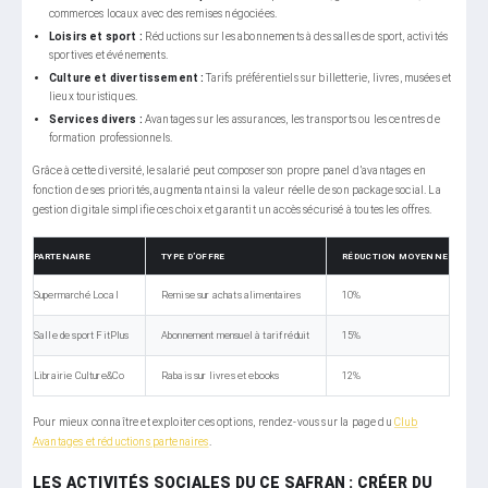
commerces locaux avec des remises négociées.
Loisirs et sport :
Réductions sur les abonnements à des salles de sport, activités
sportives et événements.
Culture et divertissement :
Tarifs préférentiels sur billetterie, livres, musées et
lieux touristiques.
Services divers :
Avantages sur les assurances, les transports ou les centres de
formation professionnels.
Grâce à cette diversité, le salarié peut composer son propre panel d’avantages en
fonction de ses priorités, augmentant ainsi la valeur réelle de son package social. La
gestion digitale simplifie ces choix et garantit un accès sécurisé à toutes les offres.
PARTENAIRE
TYPE D’OFFRE
RÉDUCTION MOYENNE
Supermarché Local
Remise sur achats alimentaires
10%
Salle de sport FitPlus
Abonnement mensuel à tarif réduit
15%
Librairie Culture&Co
Rabais sur livres et ebooks
12%
Pour mieux connaître et exploiter ces options, rendez-vous sur la page du
Club
Avantages et réductions partenaires
.
LES ACTIVITÉS SOCIALES DU CE SAFRAN : CRÉER DU