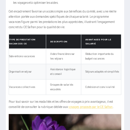
les voyages et à optimiser les aides.
Cet encadrement favorise un accès simple aux bénéfices du comité, avec une réelle
attention portée aux demandes spécifiques de chaque salarié. Le programme
vacances figure parmi les prestations les plus appréciées, illustrant l’engagement
concret du CE Safran pour la qualité de vie.
TYPE DE PRESTATION
AVANTAGES POUR LE
DESCRIPTION
VACANCES CE
SALARIÉ
Aides financières sur
Réduction importante du
Subventions vacances
les séjours
budget vacances
Assistance logistique
Organisation séjour
Séjours adaptés et simplifiés
et conseil
Groupes de salariés
Vacances collectives
Cohésion et convivialité
encadrés
Pour tout savoir sur les modalités et les offres de voyages à prix avantageux, il est
conseillé de consulter la rubrique dédiée aux
voyages proposés par le CE Safran
.