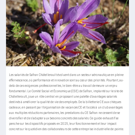
Les salariés de Safran Châtellerault évoluent dans un secteur aéronautique en pleine
effervescence, où performance et innovation sont au cœur des priorités. Pourtant, au-
delà de ces exigences professionnelles, le bien-être au travail demeure un enjeu
fondamental. Le Comité Social et Économique (CSE) de Safran, implanté sur le site de
Châtellerault, joue un rôle central en proposant une palette d’avantages salariés
destinés à améliorer la qualité de vie des employés. De la billetterie CE aux chèques
cadeaux, en passant par l’organisation de vacances CE et l’accès à un club avantages
aux multiples réductions partenaires, les prestations du CE Safran ne cessent de se
diversifier et de s’adapter aux besoins concrets des salariés. Ce guide exhaustif se
penche sur les dispositifs proposés en 2025, leur fonctionnement et leur impact
concret sur le quotidien des collaborateurs de cette entreprise industrielle de pointe.