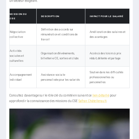
un secteur exigeant.
MISSION DU
DESCRIPTION
IMPACT POUR LE SALARIÉ
CSE
Définition des accords sur
Négociation
Amélioration des salaires et
rémunération et conditions de
collective
des avantages
travail
Activités
Organisation d’événements,
Accès à des loisirs à prix
sociales et
billetterie CE, sorties et clubs
réduit, détente et partage
culturelles
Soutien dans les difficultés
Accompagnement
Assistance sociale
professionnelles ou
individuel
personnalisée pour les salariés
personnelles
Consultez davantage sur le rôle clé du comité en suivant ce
lien détaillé
pour
approfondir la connaissance des missions du CSE
Safran Châtellerault
.