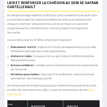
LIEN ET RENFORCER LA COHÉSION AU SEIN DE SAFRAN
CHÂTELLERAULT
Au-delà des avantages matériels, le CSE Safran porte une attention toute particulière
aux activités sociales. Ces initiatives permettent de renforcer les relations entre
collègues, d’améliorer l’ambiance de travail et de contribuer à un sentiment
d’appartenance fort. Elles offrent ainsi un terrain propice à l’échange et à la
convivialité.
Les activités sociales du CE Safran comprennent notamment :
Événements festifs :
Repas de fin d’année, kermesses familiales, et journées
thématiques organisées pour toutes les générations.
Ateliers et clubs :
Groupes de loisir ou sport, ateliers créatifs et moments de
détente après le travail.
Actions solidaires :
Collectes, actions caritatives et soutien aux causes choisies
par les salariés.
Initiatives ponctuelles :
Organisation de conférences, visites culturelles et
participation à des challenges sportifs.
Ces moments sont de véritables occasions pour les familles des salariés de se joindre
aux festivités, contribuant ainsi à bâtir un esprit de communauté au sein de
Safran
Châtellerault
.
TYPE
DESCRIPTION
OBJECTIFS