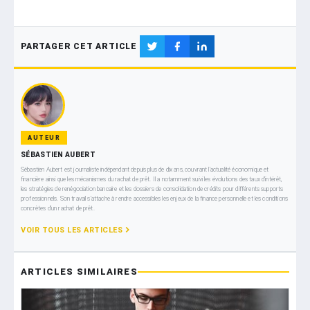
PARTAGER CET ARTICLE
AUTEUR
SÉBASTIEN AUBERT
Sébastien Aubert est journaliste indépendant depuis plus de dix ans, couvrant l’actualité économique et
financière ainsi que les mécanismes du rachat de prêt. Il a notamment suivi les évolutions des taux d’intérêt,
les stratégies de renégociation bancaire et les dossiers de consolidation de crédits pour différents supports
professionnels. Son travail s’attache à rendre accessibles les enjeux de la finance personnelle et les conditions
concrètes d’un rachat de prêt.
VOIR TOUS LES ARTICLES
ARTICLES SIMILAIRES