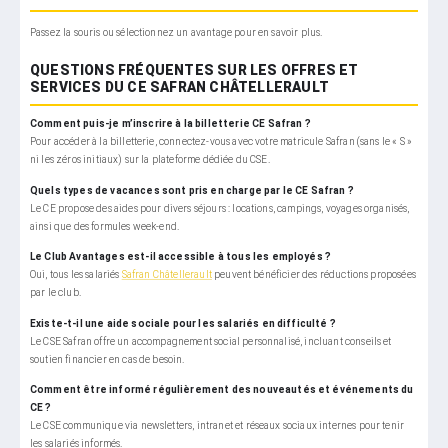
Passez la souris ou sélectionnez un avantage pour en savoir plus.
QUESTIONS FRÉQUENTES SUR LES OFFRES ET
SERVICES DU CE SAFRAN CHÂTELLERAULT
Comment puis-je m’inscrire à la billetterie CE Safran ?
Pour accéder à la billetterie, connectez-vous avec votre matricule Safran (sans le « S »
ni les zéros initiaux) sur la plateforme dédiée du CSE.
Quels types de vacances sont pris en charge par le CE Safran ?
Le CE propose des aides pour divers séjours : locations, campings, voyages organisés,
ainsi que des formules week-end.
Le Club Avantages est-il accessible à tous les employés ?
Oui, tous les salariés
Safran Châtellerault
peuvent bénéficier des réductions proposées
par le club.
Existe-t-il une aide sociale pour les salariés en difficulté ?
Le CSE Safran offre un accompagnement social personnalisé, incluant conseils et
soutien financier en cas de besoin.
Comment être informé régulièrement des nouveautés et événements du
CE ?
Le CSE communique via newsletters, intranet et réseaux sociaux internes pour tenir
les salariés informés.