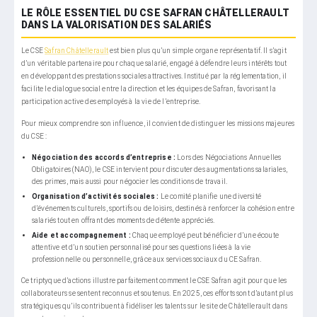
LE RÔLE ESSENTIEL DU CSE SAFRAN CHÂTELLERAULT
DANS LA VALORISATION DES SALARIÉS
Le CSE
Safran Châtellerault
est bien plus qu’un simple organe représentatif. Il s’agit
d’un véritable partenaire pour chaque salarié, engagé à défendre leurs intérêts tout
en développant des prestations sociales attractives. Institué par la réglementation, il
facilite le dialogue social entre la direction et les équipes de Safran, favorisant la
participation active des employés à la vie de l’entreprise.
Pour mieux comprendre son influence, il convient de distinguer les missions majeures
du CSE :
Négociation des accords d’entreprise :
Lors des Négociations Annuelles
Obligatoires (NAO), le CSE intervient pour discuter des augmentations salariales,
des primes, mais aussi pour négocier les conditions de travail.
Organisation d’activités sociales :
Le comité planifie une diversité
d’événements culturels, sportifs ou de loisirs, destinés à renforcer la cohésion entre
salariés tout en offrant des moments de détente appréciés.
Aide et accompagnement :
Chaque employé peut bénéficier d’une écoute
attentive et d’un soutien personnalisé pour ses questions liées à la vie
professionnelle ou personnelle, grâce aux services sociaux du CE Safran.
Ce triptyque d’actions illustre parfaitement comment le CSE Safran agit pour que les
collaborateurs se sentent reconnus et soutenus. En 2025, ces efforts sont d’autant plus
stratégiques qu’ils contribuent à fidéliser les talents sur le site de Châtellerault dans