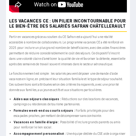
LES VACANCES CE : UN PILIER INCONTOURNABLE POUR
LE BIEN-ÊTRE DES SALARIÉS SAFRAN CHÂTELLERAULT
Partir en vacances grâce au soutien du CE Safran est aujourd’hui une réalité
accessible à nombre de collaborateurs. Le programme vacances CE a été renforcé en
2025 pour inclure un plus grand nombre de bénéficiaires, avec des aides financières
permettant de réduire considérablement le coût des séjours. Ce dispositif s’inscrit
dans une volonté claire d’améliorer la qualité de vie et favoriser la détente, essentielle
après des semaines de travail souvent intenses dans le secteur aéronautique.
Le fonctionnement est simple : les salariés peuvent déposer une demande d’aide
vacances en ligne, en précisant leur situation familiale et le type de séjour souhaité.
Ces subventions sont attribuées selon des critères transparents, avec une priorité
donnée aux familles, aux jeunes actifs et aux situations particulières.
Aides aux séjours classiques :
Réductions sur des locations de vacances,
campings ou résidences de tourisme partenaires.
Formules week-end ou courts séjours :
Forfaits privilégiés pour des
escapades proches, permettant de décompresser sans contrainte.
Vacances en famille élargie :
Possibilité d’inclure grands-parents ou amis
pour renforcer le lien social.
Accompagnement personnalisé :
Une équipe dédiée du CSE aide à organiser