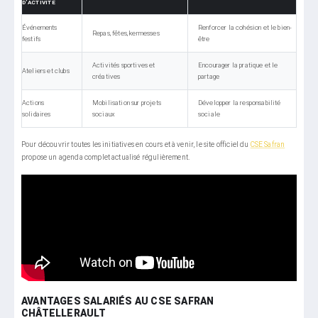
D’ACTIVITÉ
Événements
Renforcer la cohésion et le bien-
Repas, fêtes, kermesses
festifs
être
Activités sportives et
Encourager la pratique et le
Ateliers et clubs
créatives
partage
Actions
Mobilisation sur projets
Développer la responsabilité
solidaires
sociaux
sociale
Pour découvrir toutes les initiatives en cours et à venir, le site officiel du
CSE Safran
propose un agenda complet actualisé régulièrement.
AVANTAGES SALARIÉS AU CSE SAFRAN
CHÂTELLERAULT