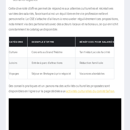
Cette diversité d’offres permet de répondre aux attentes culturelles et récréatives
variées des salariés, favorisant ainsi un équilibre entre vie professionnelle et
personnelle. Le CSE s’attache d’ailleurs à renouveler régulièrement ces propositions,
notamment via des partenariats avec des acteurs locaux et nationaux, ce qui enrichit
constamment le catalogue disponible.
CATÉGORIE
EXEMPLE D’OFFRE
BÉNÉFICES POUR SALARIÉS
Culture
Concerts au Grand Théâtre
Tarif réduit, accès facilité
Loisirs
Entrée à parc d’attractions
Réduction familiale
Voyages
Séjour en Bretagne à prix négocié
Vacances abordables
Des conseils pratiques et un panorama des activités culturelles proposées sont
disponibles en ligne sur la page dédiée aux
activités culturelles du comité Safran
.