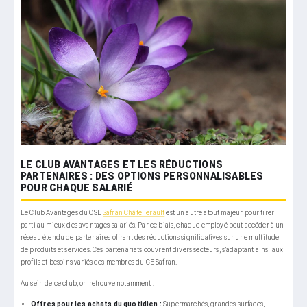
LE CLUB AVANTAGES ET LES RÉDUCTIONS
PARTENAIRES : DES OPTIONS PERSONNALISABLES
POUR CHAQUE SALARIÉ
Le Club Avantages du CSE
Safran Châtellerault
est un autre atout majeur pour tirer
parti au mieux des avantages salariés. Par ce biais, chaque employé peut accéder à un
réseau étendu de partenaires offrant des réductions significatives sur une multitude
de produits et services. Ces partenariats couvrent divers secteurs, s’adaptant ainsi aux
profils et besoins variés des membres du CE Safran.
Au sein de ce club, on retrouve notamment :
Offres pour les achats du quotidien :
Supermarchés, grandes surfaces,