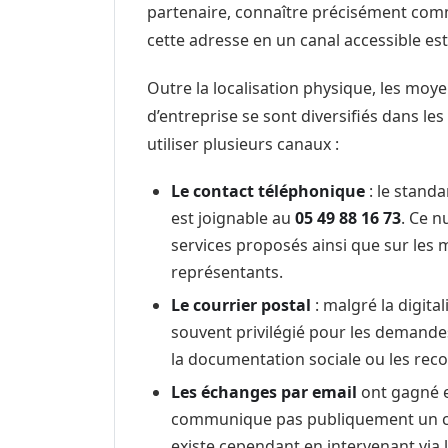
partenaire, connaître précisément co
cette adresse en un canal accessible es
Outre la localisation physique, les mo
d’entreprise se sont diversifiés dans le
utiliser plusieurs canaux :
Le contact téléphonique
: le standa
est joignable au
05 49 88 16 73
. Ce n
services proposés ainsi que sur les 
représentants.
Le courrier postal
: malgré la digita
souvent privilégié pour les demande
la documentation sociale ou les reco
Les échanges par email
ont gagné e
communique pas publiquement un co
existe cependant en intervenant via l