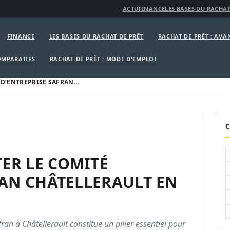
ACTU
FINANCE
LES BASES DU RACHAT
FINANCE
LES BASES DU RACHAT DE PRÊT
RACHAT DE PRÊT : AV
OMPARATIFS
RACHAT DE PRÊT : MODE D'EMPLOI
D’ENTREPRISE SAFRAN…
C
ER LE COMITÉ
RAN CHÂTELLERAULT EN
an à Châtellerault constitue un pilier essentiel pour