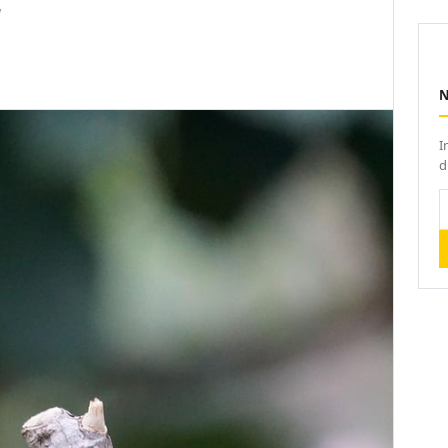
]
I
d
V