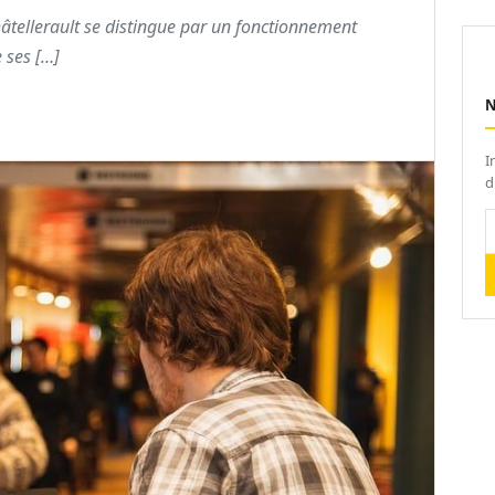
hâtellerault se distingue par un fonctionnement
 ses […]
I
d
V