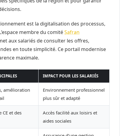
iels spécifiques de la région et pour garantir
décisions.
onnement est la digitalisation des processus,
s. L’espace membre du comité
Safran
met aux salariés de consulter les offres,
andes en toute simplicité. Ce portail modernise
arence maximale.
NCIPALES
IMPACT POUR LES SALARIÉS
s, amélioration
Environnement professionnel
ail
plus sûr et adapté
ie CE et des
Accès facilité aux loisirs et
aides sociales
Assurance d’une gestion