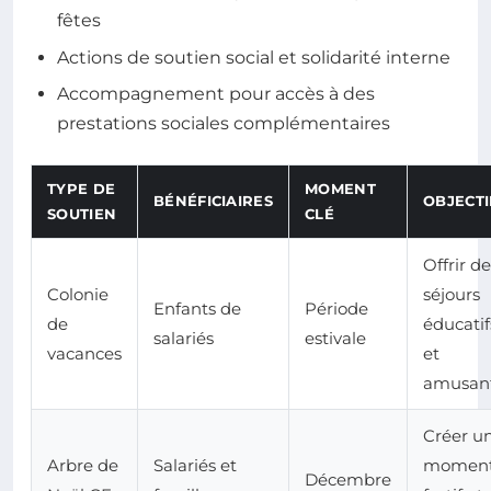
fêtes
Actions de soutien social et solidarité interne
Accompagnement pour accès à des
prestations sociales complémentaires
TYPE DE
MOMENT
BÉNÉFICIAIRES
OBJECTI
SOUTIEN
CLÉ
Offrir d
Colonie
séjours
Enfants de
Période
de
éducatif
salariés
estivale
vacances
et
amusan
Créer u
Arbre de
Salariés et
momen
Décembre