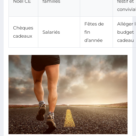
Noël CE
familles
festif et
convivia
Fêtes de
Alléger 
Chèques
Salariés
fin
budget
cadeaux
d’année
cadeau