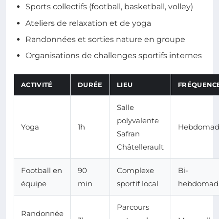
Sports collectifs (football, basketball, volley)
Ateliers de relaxation et de yoga
Randonnées et sorties nature en groupe
Organisations de challenges sportifs internes
ACTIVITÉ
DURÉE
LIEU
FRÉQUENC
Salle
polyvalente
Yoga
1h
Hebdomad
Safran
Châtellerault
Football en
90
Complexe
Bi-
équipe
min
sportif local
hebdomada
Parcours
Randonnée