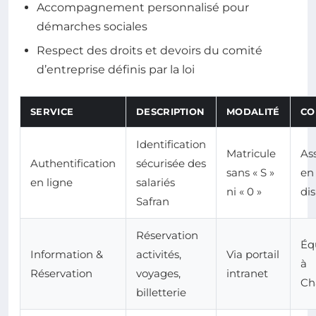
Accompagnement personnalisé pour
démarches sociales
Respect des droits et devoirs du comité
d’entreprise définis par la loi
SERVICE
DESCRIPTION
MODALITÉ
CO
Identification
Matricule
As
Authentification
sécurisée des
sans « S »
en
en ligne
salariés
ni « 0 »
di
Safran
Réservation
Éq
Information &
activités,
Via portail
à
Réservation
voyages,
intranet
Ch
billetterie