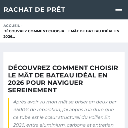
RACHAT DE PRÊT
ACCUEIL
DÉCOUVREZ COMMENT CHOISIR LE MÂT DE BATEAU IDÉAL EN
2026…
DÉCOUVREZ COMMENT CHOISIR
LE MÂT DE BATEAU IDÉAL EN
2026 POUR NAVIGUER
SEREINEMENT
Après avoir vu mon mât se briser en deux par
4500€ de réparation, j’ai appris à la dure que
ce tube est le cœur structurel du voilier. En
2026, entre aluminium, carbone et entretien