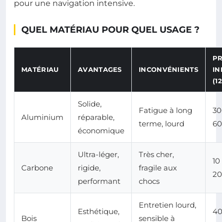
pour une navigation intensive.
QUEL MATÉRIAU POUR QUEL USAGE ?
PR
MATÉRIAU
AVANTAGES
INCONVÉNIENTS
IN
(1
Solide,
Fatigue à long
30
Aluminium
réparable,
terme, lourd
60
économique
Ultra-léger,
Très cher,
10
Carbone
rigide,
fragile aux
20
performant
chocs
Entretien lourd,
Esthétique,
40
Bois
sensible à