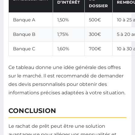
D’INTÉRÊT
REMBO
DOSSIER
Banque A
1,50%
500€
10 à 25 
Banque B
1,75%
300€
5 à 20 a
Banque C
1,60%
700€
10 à 30 
Ce tableau donne une idée générale des offres
sur le marché. Il est recommandé de demander
des devis personnalisés pour obtenir des
informations précises adaptées à votre situation.
CONCLUSION
Le rachat de prêt peut être une solution
avantageuse pour alléger vos mensualités et